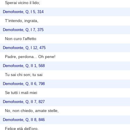
Sperai vicino il lido;
Demofoonte, Q, I 5, 314
T'intendo, ingrata,
Demofoonte, Q, I 7, 375
Non curo l'affetto
Demofoonte, Q, I 12, 475
Padre, perdona... Oh pene!
Demofoonte, Q, II 1, 568
Tu sai chi son; tu sai
Demofoonte, Q, II 6, 798
Se tutti i mali miei
Demofoonte, Q, II 7, 827
No, non chiedo, amate stelle,
Demofoonte, Q, II 8, 846
Felice età dell'oro,