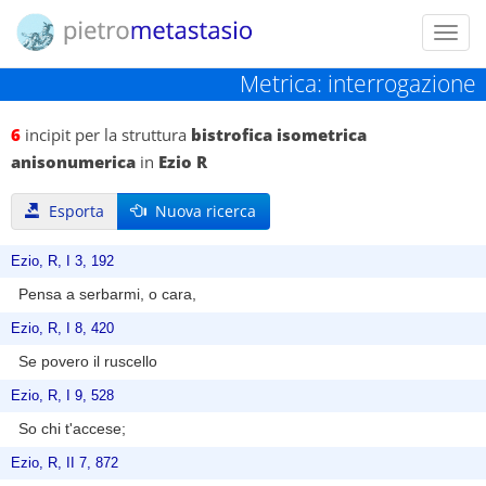
Toggl
navig
Metrica: interrogazione
6
incipit per la struttura
bistrofica isometrica
anisonumerica
in
Ezio R
Esporta
Nuova ricerca
Ezio, R, I 3, 192
Pensa a serbarmi, o cara,
Ezio, R, I 8, 420
Se povero il ruscello
Ezio, R, I 9, 528
So chi t'accese;
Ezio, R, II 7, 872