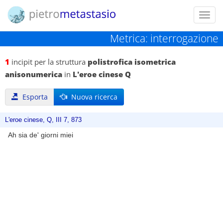
Toggl
navig
Metrica: interrogazione
1
incipit per la struttura
polistrofica isometrica
anisonumerica
in
L'eroe cinese Q
Esporta
Nuova ricerca
L'eroe cinese, Q, III 7, 873
Ah sia de' giorni miei