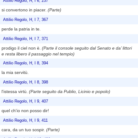
Attilio Regolo, H, I 6, 237
si convertono in piacer.
(Parte)
Attilio Regolo, H, I 7, 367
perde la patria in te.
Attilio Regolo, H, I 7, 371
prodigo il ciel non è.
(Parte il console seguito dal Senato e da’ littori
e resta libero il passaggio nel tempio)
Attilio Regolo, H, I 8, 394
la mia servitù.
Attilio Regolo, H, I 8, 398
l'istessa virtù.
(Parte seguito da Publio, Licinio e popolo)
Attilio Regolo, H, I 9, 407
quel ch'io non posso dir!
Attilio Regolo, H, I 9, 411
cara, da un tuo sospir.
(Parte)