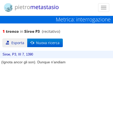
Toggl
navig
Metrica: interrogazione
1
tronco
in
Siroe P3
(recitativo)
Esporta
Nuova ricerca
Siroe, P3, III 7, 1390
(Ignota ancor gli son). Dunque n'andiam