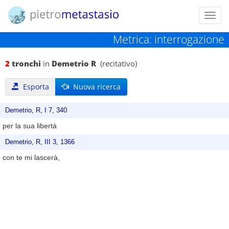
Toggl
navig
Metrica: interrogazione
2
tronchi
in
Demetrio R
(recitativo)
Esporta
Nuova ricerca
Demetrio, R, I 7, 340
per la sua libertà
Demetrio, R, III 3, 1366
con te mi lascerà,