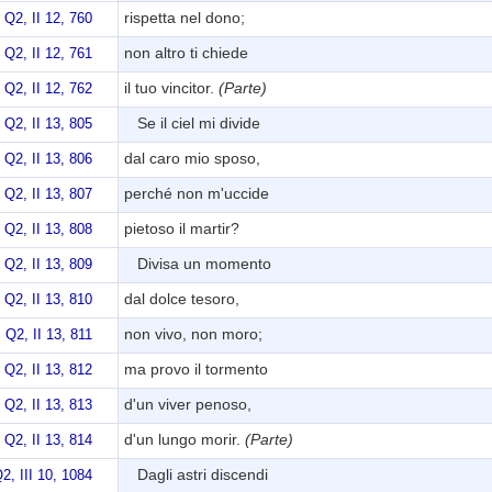
rispetta nel dono;
 Q2, II 12, 760
non altro ti chiede
 Q2, II 12, 761
il tuo vincitor.
(Parte)
 Q2, II 12, 762
Se il ciel mi divide
 Q2, II 13, 805
dal caro mio sposo,
 Q2, II 13, 806
perché non m'uccide
 Q2, II 13, 807
pietoso il martir?
 Q2, II 13, 808
Divisa un momento
 Q2, II 13, 809
dal dolce tesoro,
 Q2, II 13, 810
non vivo, non moro;
, Q2, II 13, 811
ma provo il tormento
 Q2, II 13, 812
d'un viver penoso,
 Q2, II 13, 813
d'un lungo morir.
(Parte)
 Q2, II 13, 814
Dagli astri discendi
2, III 10, 1084