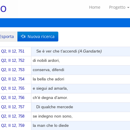
Home
Progetto
sporta
Nuova ricerca
Se è ver che t'accendi
(A Gandarte)
 Q2, II 12, 751
di nobili ardori,
 Q2, II 12, 752
conserva, difendi
 Q2, II 12, 753
la bella che adori
 Q2, II 12, 754
e siegui ad amarla,
 Q2, II 12, 755
ch'è degna d'amor.
 Q2, II 12, 756
Di qualche mercede
 Q2, II 12, 757
se indegno non sono,
 Q2, II 12, 758
la man che lo diede
 Q2, II 12, 759