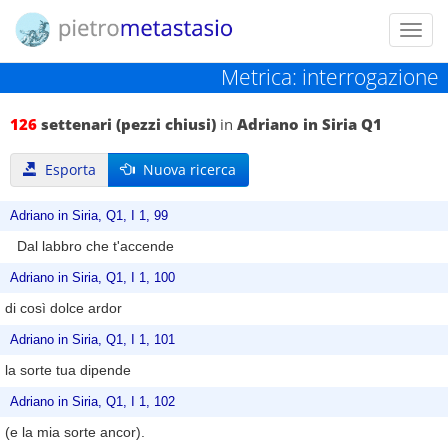
Toggl
navig
Metrica: interrogazione
126
settenari (pezzi chiusi)
in
Adriano in Siria Q1
Esporta
Nuova ricerca
Adriano in Siria, Q1, I 1, 99
Dal labbro che t'accende
Adriano in Siria, Q1, I 1, 100
di così dolce ardor
Adriano in Siria, Q1, I 1, 101
la sorte tua dipende
Adriano in Siria, Q1, I 1, 102
(e la mia sorte ancor).