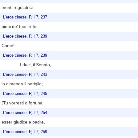
menti regolatrici
L'eroe cinese, P, I 7, 237
pieni de' tuoi trofei
L'eroe cinese, P, I 7, 239
Come!
L'eroe cinese, P, I 7, 239
I duci, il Senato,
L'eroe cinese, P, I 7, 243
lo dimanda il periglio;
L'eroe cinese, P, I 7, 245
(Tu vorresti o fortuna
L'eroe cinese, P, I 7, 254
esser giudice e padre,
L'eroe cinese, P, I 7, 259