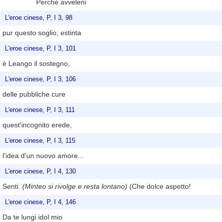
Perché avveleni
L'eroe cinese, P, I 3, 98
pur questo soglio; estinta
L'eroe cinese, P, I 3, 101
è Leango il sostegno,
L'eroe cinese, P, I 3, 106
delle pubbliche cure
L'eroe cinese, P, I 3, 111
quest'incognito erede,
L'eroe cinese, P, I 3, 115
l'idea d'un nuovo amore...
L'eroe cinese, P, I 4, 130
Senti.
(Minteo si rivolge e resta lontano)
(Che dolce aspetto!
L'eroe cinese, P, I 4, 146
Da te lungi idol mio