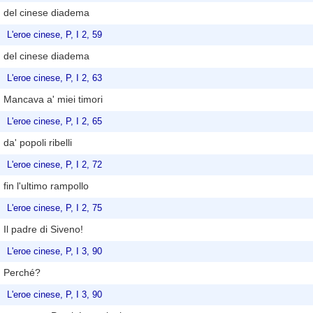
del cinese diadema
L'eroe cinese, P, I 2, 59
del cinese diadema
L'eroe cinese, P, I 2, 63
Mancava a' miei timori
L'eroe cinese, P, I 2, 65
da' popoli ribelli
L'eroe cinese, P, I 2, 72
fin l'ultimo rampollo
L'eroe cinese, P, I 2, 75
Il padre di Siveno!
L'eroe cinese, P, I 3, 90
Perché?
L'eroe cinese, P, I 3, 90