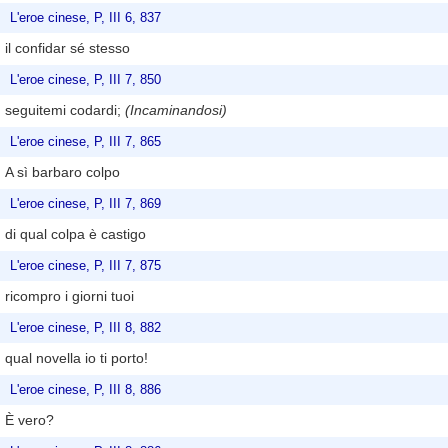
L'eroe cinese, P, III 6, 837
il confidar sé stesso
L'eroe cinese, P, III 7, 850
seguitemi codardi;
(Incaminandosi)
L'eroe cinese, P, III 7, 865
A sì barbaro colpo
L'eroe cinese, P, III 7, 869
di qual colpa è castigo
L'eroe cinese, P, III 7, 875
ricompro i giorni tuoi
L'eroe cinese, P, III 8, 882
qual novella io ti porto!
L'eroe cinese, P, III 8, 886
È vero?