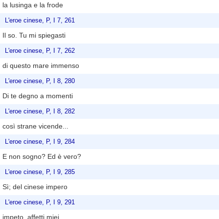
la lusinga e la frode
L'eroe cinese, P, I 7, 261
Il so. Tu mi spiegasti
L'eroe cinese, P, I 7, 262
di questo mare immenso
L'eroe cinese, P, I 8, 280
Di te degno a momenti
L'eroe cinese, P, I 8, 282
così strane vicende...
L'eroe cinese, P, I 9, 284
E non sogno? Ed è vero?
L'eroe cinese, P, I 9, 285
Sì; del cinese impero
L'eroe cinese, P, I 9, 291
impeto, affetti miei,