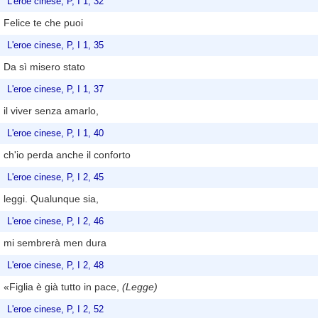
L'eroe cinese, P, I 1, 32
Felice te che puoi
L'eroe cinese, P, I 1, 35
Da sì misero stato
L'eroe cinese, P, I 1, 37
il viver senza amarlo,
L'eroe cinese, P, I 1, 40
ch'io perda anche il conforto
L'eroe cinese, P, I 2, 45
leggi. Qualunque sia,
L'eroe cinese, P, I 2, 46
mi sembrerà men dura
L'eroe cinese, P, I 2, 48
«Figlia è già tutto in pace,
(Legge)
L'eroe cinese, P, I 2, 52