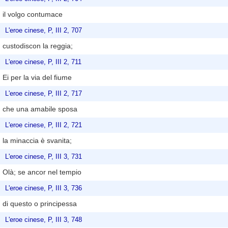
il volgo contumace
L'eroe cinese, P, III 2, 707
custodiscon la reggia;
L'eroe cinese, P, III 2, 711
Ei per la via del fiume
L'eroe cinese, P, III 2, 717
che una amabile sposa
L'eroe cinese, P, III 2, 721
la minaccia è svanita;
L'eroe cinese, P, III 3, 731
Olà; se ancor nel tempio
L'eroe cinese, P, III 3, 736
di questo o principessa
L'eroe cinese, P, III 3, 748