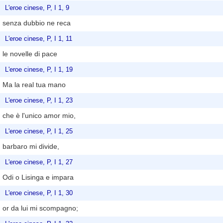
L'eroe cinese, P, I 1, 9
senza dubbio ne reca
L'eroe cinese, P, I 1, 11
le novelle di pace
L'eroe cinese, P, I 1, 19
Ma la real tua mano
L'eroe cinese, P, I 1, 23
che è l'unico amor mio,
L'eroe cinese, P, I 1, 25
barbaro mi divide,
L'eroe cinese, P, I 1, 27
Odi o Lisinga e impara
L'eroe cinese, P, I 1, 30
or da lui mi scompagno;