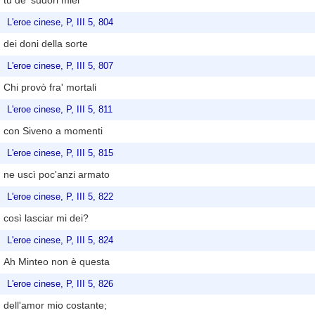
tu de' sudori miei
L'eroe cinese, P, III 5, 804
dei doni della sorte
L'eroe cinese, P, III 5, 807
Chi provò fra' mortali
L'eroe cinese, P, III 5, 811
con Siveno a momenti
L'eroe cinese, P, III 5, 815
ne uscì poc'anzi armato
L'eroe cinese, P, III 5, 822
così lasciar mi dei?
L'eroe cinese, P, III 5, 824
Ah Minteo non è questa
L'eroe cinese, P, III 5, 826
dell'amor mio costante;