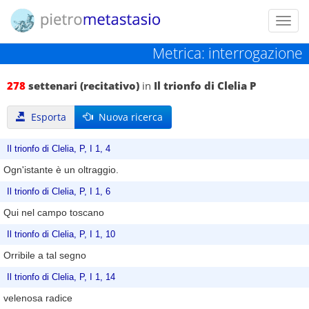
Toggl
navig
Metrica: interrogazione
278
settenari (recitativo)
in
Il trionfo di Clelia P
Esporta
Nuova ricerca
Il trionfo di Clelia, P, I 1, 4
Ogn'istante è un oltraggio.
Il trionfo di Clelia, P, I 1, 6
Qui nel campo toscano
Il trionfo di Clelia, P, I 1, 10
Orribile a tal segno
Il trionfo di Clelia, P, I 1, 14
velenosa radice