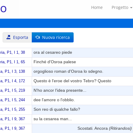
Home
Progetto
Esporta
Nuova ricerca
ora al cesareo piede
ria, P1, I 1, 38
Finché d'Osroa palese
ria, P1, I 1, 65
orgoglioso roman d'Osroa lo sdegno.
ia, P1, I 3, 138
Questo è l'eroe del vostro Tebro? Questo
ia, P1, I 4, 172
N'ho ancor l'idea presente...
ia, P1, I 5, 219
dee l'amore o l'obblio.
ia, P1, I 5, 244
Son reo di qualche fallo?
ia, P1, I 5, 255
su la cesarea man...
ia, P1, I 9, 367
Scostati. Ancora
(Ritirandosi)
ia, P1, I 9, 367