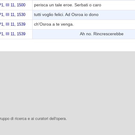
perisca un tale eroe. Serbati o caro
P1, III 11, 1500
tutti voglio felici. Ad Osroa io dono
P1, III 11, 1530
ch'Osroa a te venga.
P1, III 11, 1539
Ah no. Rincrescerebbe
P1, III 11, 1539
 gruppo di ricerca e ai curatori dell'opera.