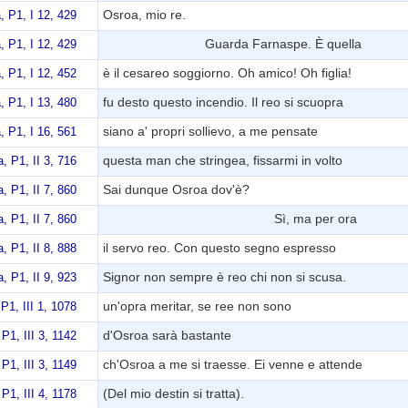
Osroa, mio re.
a, P1, I 12, 429
Guarda Farnaspe. È quella
a, P1, I 12, 429
è il cesareo soggiorno. Oh amico! Oh figlia!
a, P1, I 12, 452
fu desto questo incendio. Il reo si scuopra
a, P1, I 13, 480
siano a' propri sollievo, a me pensate
a, P1, I 16, 561
questa man che stringea, fissarmi in volto
a, P1, II 3, 716
Sai dunque Osroa dov'è?
a, P1, II 7, 860
Sì, ma per ora
a, P1, II 7, 860
il servo reo. Con questo segno espresso
a, P1, II 8, 888
Signor non sempre è reo chi non si scusa.
a, P1, II 9, 923
un'opra meritar, se ree non sono
 P1, III 1, 1078
d'Osroa sarà bastante
 P1, III 3, 1142
ch'Osroa a me si traesse. Ei venne e attende
 P1, III 3, 1149
(Del mio destin si tratta).
 P1, III 4, 1178