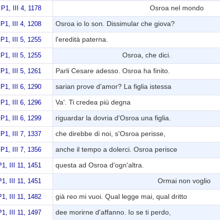
Osroa nel mondo
 P1, III 4, 1178
Osroa io lo son. Dissimular che giova?
 P1, III 4, 1208
l'eredità paterna.
 P1, III 5, 1255
Osroa, che dici.
 P1, III 5, 1255
Parli Cesare adesso. Osroa ha finito.
 P1, III 5, 1261
sarian prove d'amor? La figlia istessa
 P1, III 6, 1290
Va'. Ti credea più degna
 P1, III 6, 1296
riguardar la dovria d'Osroa una figlia.
 P1, III 6, 1299
che direbbe di noi, s'Osroa perisse,
 P1, III 7, 1337
anche il tempo a dolerci. Osroa perisce
 P1, III 7, 1356
questa ad Osroa d'ogn'altra.
P1, III 11, 1451
Ormai non voglio
P1, III 11, 1451
già reo mi vuoi. Qual legge mai, qual dritto
P1, III 11, 1482
dee morirne d'affanno. Io se ti perdo,
P1, III 11, 1497