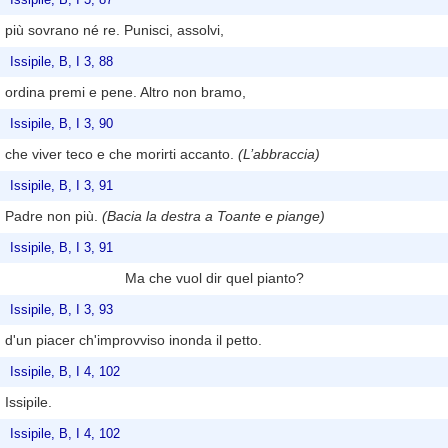
più sovrano né re. Punisci, assolvi,
Issipile, B, I 3, 88
ordina premi e pene. Altro non bramo,
Issipile, B, I 3, 90
che viver teco e che morirti accanto.
(L’abbraccia)
Issipile, B, I 3, 91
Padre non più.
(Bacia la destra a Toante e piange)
Issipile, B, I 3, 91
Ma che vuol dir quel pianto?
Issipile, B, I 3, 93
d'un piacer ch'improvviso inonda il petto.
Issipile, B, I 4, 102
Issipile.
Issipile, B, I 4, 102