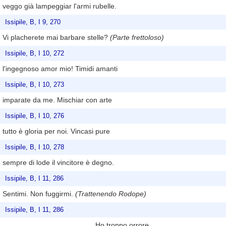
veggo già lampeggiar l'armi rubelle.
Issipile, B, I 9, 270
Vi placherete mai barbare stelle?
(Parte frettoloso)
Issipile, B, I 10, 272
l'ingegnoso amor mio! Timidi amanti
Issipile, B, I 10, 273
imparate da me. Mischiar con arte
Issipile, B, I 10, 276
tutto è gloria per noi. Vincasi pure
Issipile, B, I 10, 278
sempre di lode il vincitore è degno.
Issipile, B, I 11, 286
Sentimi. Non fuggirmi.
(Trattenendo Rodope)
Issipile, B, I 11, 286
Ho troppo orrore