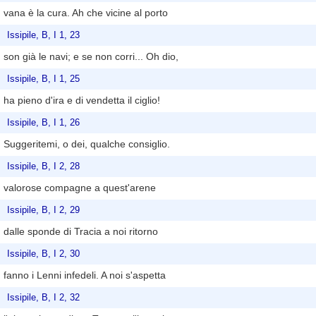
vana è la cura. Ah che vicine al porto
Issipile, B, I 1, 23
son già le navi; e se non corri... Oh dio,
Issipile, B, I 1, 25
ha pieno d'ira e di vendetta il ciglio!
Issipile, B, I 1, 26
Suggeritemi, o dei, qualche consiglio.
Issipile, B, I 2, 28
valorose compagne a quest'arene
Issipile, B, I 2, 29
dalle sponde di Tracia a noi ritorno
Issipile, B, I 2, 30
fanno i Lenni infedeli. A noi s'aspetta
Issipile, B, I 2, 32