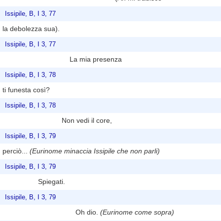
Issipile, B, I 3, 77
la debolezza sua).
Issipile, B, I 3, 77
La mia presenza
Issipile, B, I 3, 78
ti funesta così?
Issipile, B, I 3, 78
Non vedi il core,
Issipile, B, I 3, 79
perciò...
(Eurinome minaccia Issipile che non parli)
Issipile, B, I 3, 79
Spiegati.
Issipile, B, I 3, 79
Oh dio.
(Eurinome come sopra)