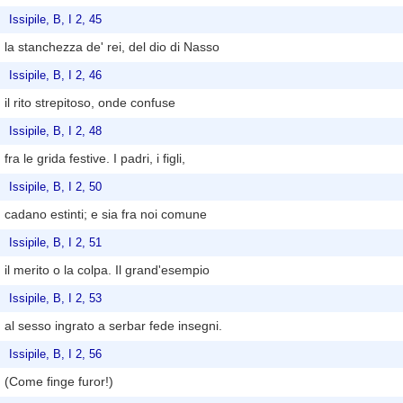
Issipile, B, I 2, 45
la stanchezza de' rei, del dio di Nasso
Issipile, B, I 2, 46
il rito strepitoso, onde confuse
Issipile, B, I 2, 48
fra le grida festive. I padri, i figli,
Issipile, B, I 2, 50
cadano estinti; e sia fra noi comune
Issipile, B, I 2, 51
il merito o la colpa. Il grand'esempio
Issipile, B, I 2, 53
al sesso ingrato a serbar fede insegni.
Issipile, B, I 2, 56
(Come finge furor!)