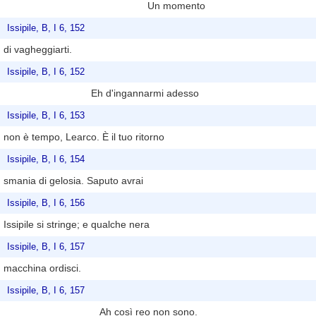
Un momento
Issipile, B, I 6, 152
di vagheggiarti.
Issipile, B, I 6, 152
Eh d'ingannarmi adesso
Issipile, B, I 6, 153
non è tempo, Learco. È il tuo ritorno
Issipile, B, I 6, 154
smania di gelosia. Saputo avrai
Issipile, B, I 6, 156
Issipile si stringe; e qualche nera
Issipile, B, I 6, 157
macchina ordisci.
Issipile, B, I 6, 157
Ah così reo non sono.