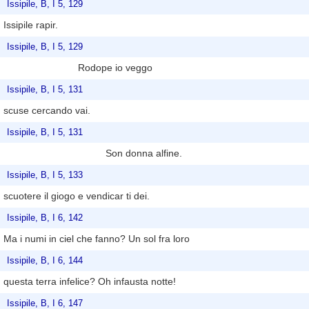
Issipile, B, I 5, 129
Issipile rapir.
Issipile, B, I 5, 129
Rodope io veggo
Issipile, B, I 5, 131
scuse cercando vai.
Issipile, B, I 5, 131
Son donna alfine.
Issipile, B, I 5, 133
scuotere il giogo e vendicar ti dei.
Issipile, B, I 6, 142
Ma i numi in ciel che fanno? Un sol fra loro
Issipile, B, I 6, 144
questa terra infelice? Oh infausta notte!
Issipile, B, I 6, 147