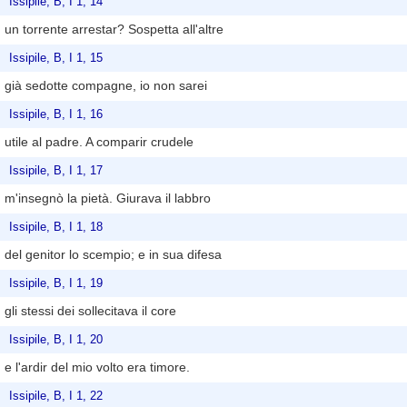
Issipile, B, I 1, 14
un torrente arrestar? Sospetta all'altre
Issipile, B, I 1, 15
già sedotte compagne, io non sarei
Issipile, B, I 1, 16
utile al padre. A comparir crudele
Issipile, B, I 1, 17
m'insegnò la pietà. Giurava il labbro
Issipile, B, I 1, 18
del genitor lo scempio; e in sua difesa
Issipile, B, I 1, 19
gli stessi dei sollecitava il core
Issipile, B, I 1, 20
e l'ardir del mio volto era timore.
Issipile, B, I 1, 22