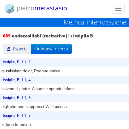
Toggl
navig
Metrica: interrogazione
689
endecasillabi (recitativo)
in
Issipile B
Esporta
Nuova ricerca
Issipile, B, I 1, 2
giustissimo dolor, Rodope amica,
Issipile, B, I 1, 4
salvami il padre. A queste sponde infami
Issipile, B, I 1, 5
digli che non s'appressi. A lui palesa
Issipile, B, I 1, 7
le furie femminili.