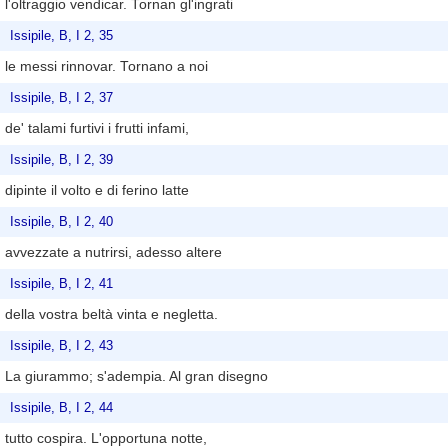
l'oltraggio vendicar. Tornan gl'ingrati
Issipile, B, I 2, 35
le messi rinnovar. Tornano a noi
Issipile, B, I 2, 37
de' talami furtivi i frutti infami,
Issipile, B, I 2, 39
dipinte il volto e di ferino latte
Issipile, B, I 2, 40
avvezzate a nutrirsi, adesso altere
Issipile, B, I 2, 41
della vostra beltà vinta e negletta.
Issipile, B, I 2, 43
La giurammo; s'adempia. Al gran disegno
Issipile, B, I 2, 44
tutto cospira. L'opportuna notte,