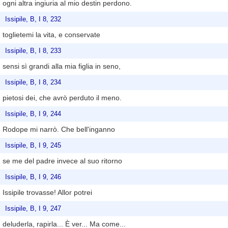
ogni altra ingiuria al mio destin perdono.
Issipile, B, I 8, 232
toglietemi la vita, e conservate
Issipile, B, I 8, 233
sensi sì grandi alla mia figlia in seno,
Issipile, B, I 8, 234
pietosi dei, che avrò perduto il meno.
Issipile, B, I 9, 244
Rodope mi narrò. Che bell'inganno
Issipile, B, I 9, 245
se me del padre invece al suo ritorno
Issipile, B, I 9, 246
Issipile trovasse! Allor potrei
Issipile, B, I 9, 247
deluderla, rapirla... È ver... Ma come...