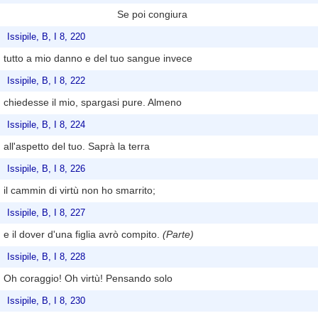
Se poi congiura
Issipile, B, I 8, 220
tutto a mio danno e del tuo sangue invece
Issipile, B, I 8, 222
chiedesse il mio, spargasi pure. Almeno
Issipile, B, I 8, 224
all'aspetto del tuo. Saprà la terra
Issipile, B, I 8, 226
il cammin di virtù non ho smarrito;
Issipile, B, I 8, 227
e il dover d'una figlia avrò compito.
(Parte)
Issipile, B, I 8, 228
Oh coraggio! Oh virtù! Pensando solo
Issipile, B, I 8, 230