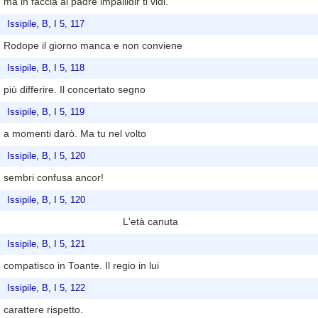
ma in faccia al padre impallidir ti vidi.
Issipile, B, I 5, 117
Rodope il giorno manca e non conviene
Issipile, B, I 5, 118
più differire. Il concertato segno
Issipile, B, I 5, 119
a momenti darò. Ma tu nel volto
Issipile, B, I 5, 120
sembri confusa ancor!
Issipile, B, I 5, 120
L'età canuta
Issipile, B, I 5, 121
compatisco in Toante. Il regio in lui
Issipile, B, I 5, 122
carattere rispetto.