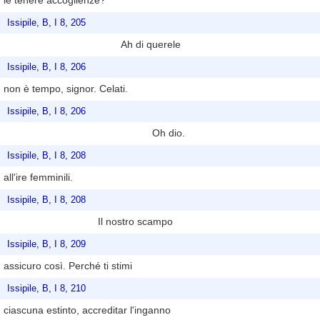
le tenere accoglienze?
Issipile, B, I 8, 205
Ah di querele
Issipile, B, I 8, 206
non è tempo, signor. Celati.
Issipile, B, I 8, 206
Oh dio.
Issipile, B, I 8, 208
all'ire femminili.
Issipile, B, I 8, 208
Il nostro scampo
Issipile, B, I 8, 209
assicuro così. Perché ti stimi
Issipile, B, I 8, 210
ciascuna estinto, accreditar l'inganno