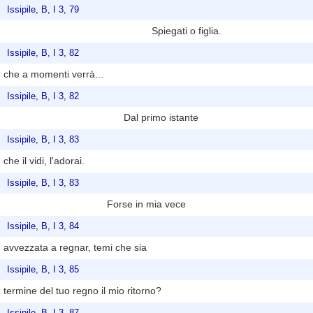
Issipile, B, I 3, 79
Spiegati o figlia.
Issipile, B, I 3, 82
che a momenti verrà...
Issipile, B, I 3, 82
Dal primo istante
Issipile, B, I 3, 83
che il vidi, l'adorai.
Issipile, B, I 3, 83
Forse in mia vece
Issipile, B, I 3, 84
avvezzata a regnar, temi che sia
Issipile, B, I 3, 85
termine del tuo regno il mio ritorno?
Issipile, B, I 3, 87