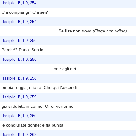
Issipile, B, I 9, 254
Chi compiangi? Chi sei?
Issipile, B, I 9, 254
Se il re non trovo
(Finge non udirlo)
Issipile, B, I 9, 256
Perché? Parla. Son io.
Issipile, B, I 9, 256
Lode agli dei.
Issipile, B, I 9, 258
empia reggia, mio re. Che qui t'ascondi
Issipile, B, I 9, 259
già si dubita in Lenno. Or or verranno
Issipile, B, I 9, 260
le congiurate donne; e fia punita,
Issipile, B, I 9, 262