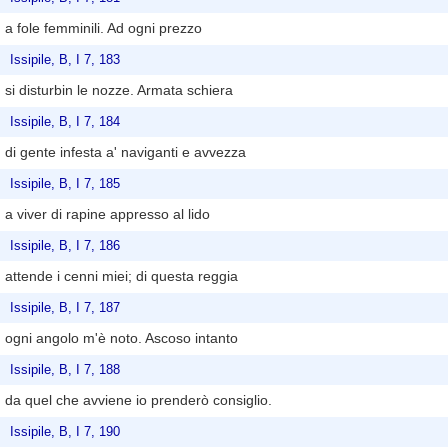
a fole femminili. Ad ogni prezzo
Issipile, B, I 7, 183
si disturbin le nozze. Armata schiera
Issipile, B, I 7, 184
di gente infesta a' naviganti e avvezza
Issipile, B, I 7, 185
a viver di rapine appresso al lido
Issipile, B, I 7, 186
attende i cenni miei; di questa reggia
Issipile, B, I 7, 187
ogni angolo m'è noto. Ascoso intanto
Issipile, B, I 7, 188
da quel che avviene io prenderò consiglio.
Issipile, B, I 7, 190