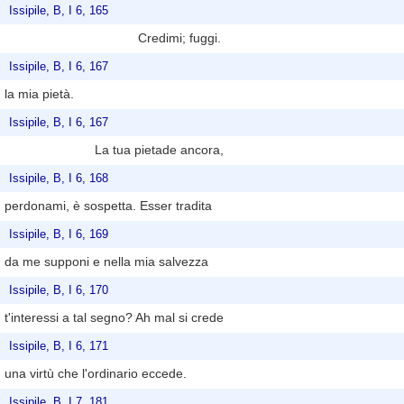
Issipile, B, I 6, 165
Credimi; fuggi.
Issipile, B, I 6, 167
la mia pietà.
Issipile, B, I 6, 167
La tua pietade ancora,
Issipile, B, I 6, 168
perdonami, è sospetta. Esser tradita
Issipile, B, I 6, 169
da me supponi e nella mia salvezza
Issipile, B, I 6, 170
t'interessi a tal segno? Ah mal si crede
Issipile, B, I 6, 171
una virtù che l'ordinario eccede.
Issipile, B, I 7, 181