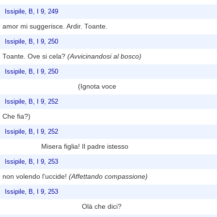
Issipile, B, I 9, 249
amor mi suggerisce. Ardir. Toante.
Issipile, B, I 9, 250
Toante. Ove si cela?
(Avvicinandosi al bosco)
Issipile, B, I 9, 250
(Ignota voce
Issipile, B, I 9, 252
Che fia?)
Issipile, B, I 9, 252
Misera figlia! Il padre istesso
Issipile, B, I 9, 253
non volendo l'uccide!
(Affettando compassione)
Issipile, B, I 9, 253
Olà che dici?