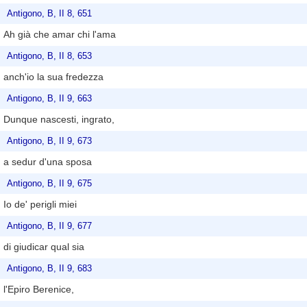
Antigono, B, II 8, 651
Ah già che amar chi l'ama
Antigono, B, II 8, 653
anch'io la sua fredezza
Antigono, B, II 9, 663
Dunque nascesti, ingrato,
Antigono, B, II 9, 673
a sedur d'una sposa
Antigono, B, II 9, 675
Io de' perigli miei
Antigono, B, II 9, 677
di giudicar qual sia
Antigono, B, II 9, 683
l'Epiro Berenice,