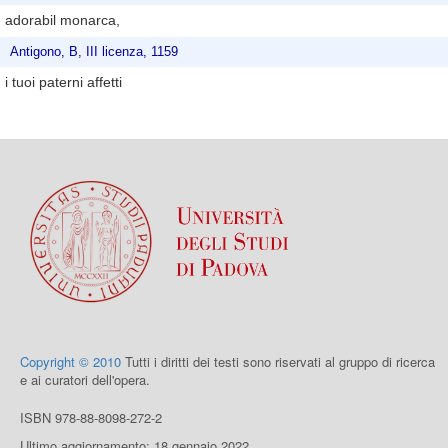
adorabil monarca,
Antigono, B, III licenza, 1159
i tuoi paterni affetti
Copyright © 2010
Tutti i diritti dei testi sono riservati al gruppo di ricerca
e ai curatori dell'opera.
ISBN 978-88-8098-272-2
Ultimo aggiornamento: 18 gennaio 2022