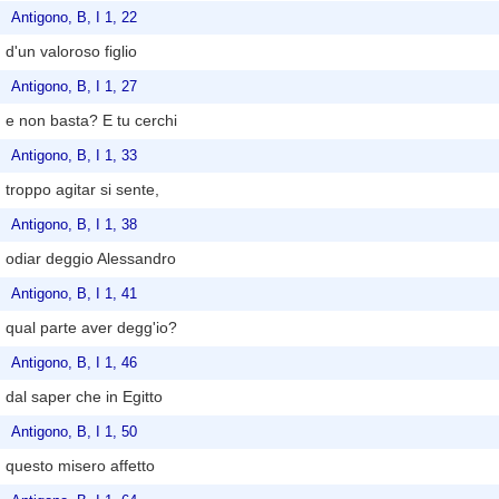
Antigono, B, I 1, 22
d'un valoroso figlio
Antigono, B, I 1, 27
e non basta? E tu cerchi
Antigono, B, I 1, 33
troppo agitar si sente,
Antigono, B, I 1, 38
odiar deggio Alessandro
Antigono, B, I 1, 41
qual parte aver degg'io?
Antigono, B, I 1, 46
dal saper che in Egitto
Antigono, B, I 1, 50
questo misero affetto