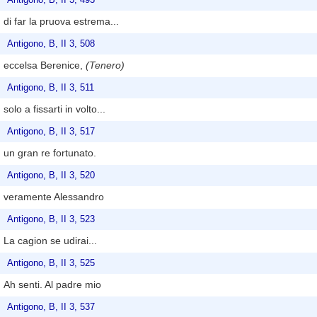
di far la pruova estrema...
Antigono, B, II 3, 508
eccelsa Berenice,
(Tenero)
Antigono, B, II 3, 511
solo a fissarti in volto...
Antigono, B, II 3, 517
un gran re fortunato.
Antigono, B, II 3, 520
veramente Alessandro
Antigono, B, II 3, 523
La cagion se udirai...
Antigono, B, II 3, 525
Ah senti. Al padre mio
Antigono, B, II 3, 537