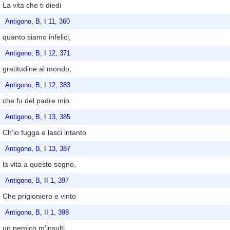
La vita che ti diedi
Antigono, B, I 11, 360
quanto siamo infelici,
Antigono, B, I 12, 371
gratitudine al mondo,
Antigono, B, I 12, 383
che fu del padre mio.
Antigono, B, I 13, 385
Ch'io fugga e lasci intanto
Antigono, B, I 13, 387
la vita a questo segno,
Antigono, B, II 1, 397
Che prigioniero e vinto
Antigono, B, II 1, 398
un nemico m'insulti