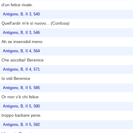
d'un felice rivale.
Antigono, B, II 3, 540
Quell'ardir m'è sì nuovo...
(Confusa)
Antigono, B, II 3, 546
Ah se insensibil meno
Antigono, B, II 4, 564
Che ascoltai! Berenice
Antigono, B, II 4, 571
Io vidi Berenice
Antigono, B, II 5, 585
Or non v'è chi felice
Antigono, B, II 5, 590
troppo barbare pene.
Antigono, B, II 5, 592