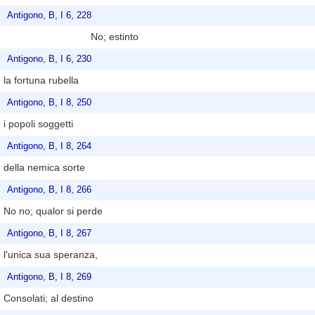
Antigono, B, I 6, 228
No; estinto
Antigono, B, I 6, 230
la fortuna rubella
Antigono, B, I 8, 250
i popoli soggetti
Antigono, B, I 8, 264
della nemica sorte
Antigono, B, I 8, 266
No no; qualor si perde
Antigono, B, I 8, 267
l'unica sua speranza,
Antigono, B, I 8, 269
Consolati; al destino