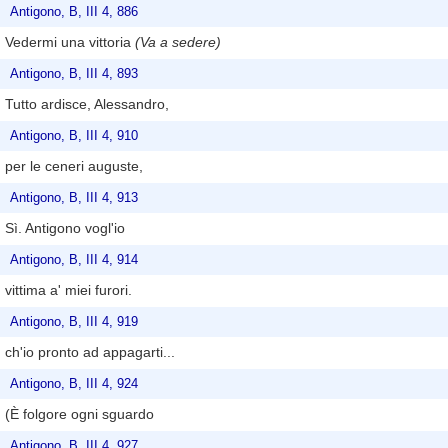
Antigono, B, III 4, 886
Vedermi una vittoria
(Va a sedere)
Antigono, B, III 4, 893
Tutto ardisce, Alessandro,
Antigono, B, III 4, 910
per le ceneri auguste,
Antigono, B, III 4, 913
Sì. Antigono vogl'io
Antigono, B, III 4, 914
vittima a' miei furori.
Antigono, B, III 4, 919
ch'io pronto ad appagarti...
Antigono, B, III 4, 924
(È folgore ogni sguardo
Antigono, B, III 4, 927