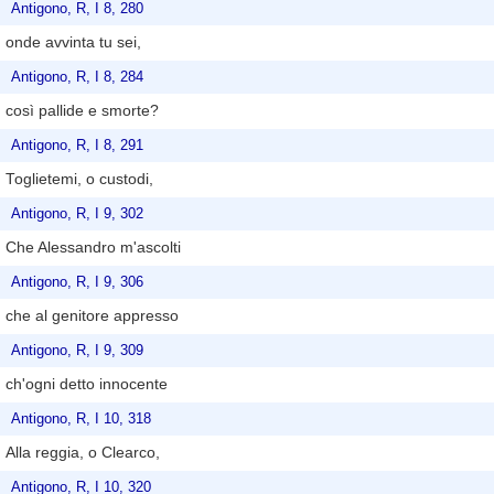
Antigono, R, I 8, 280
onde avvinta tu sei,
Antigono, R, I 8, 284
così pallide e smorte?
Antigono, R, I 8, 291
Toglietemi, o custodi,
Antigono, R, I 9, 302
Che Alessandro m'ascolti
Antigono, R, I 9, 306
che al genitore appresso
Antigono, R, I 9, 309
ch'ogni detto innocente
Antigono, R, I 10, 318
Alla reggia, o Clearco,
Antigono, R, I 10, 320