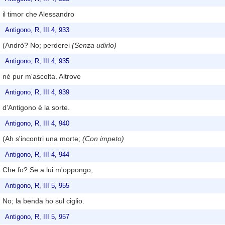
il timor che Alessandro
Antigono, R, III 4, 933
(Andrò? No; perderei
(Senza udirlo)
Antigono, R, III 4, 935
né pur m'ascolta. Altrove
Antigono, R, III 4, 939
d'Antigono è la sorte.
Antigono, R, III 4, 940
(Ah s'incontri una morte;
(Con impeto)
Antigono, R, III 4, 944
Che fo? Se a lui m'oppongo,
Antigono, R, III 5, 955
No; la benda ho sul ciglio.
Antigono, R, III 5, 957