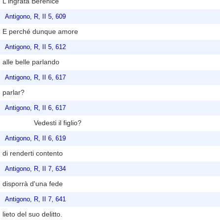
L'ingrata Berenice
Antigono, R, II 5, 609
E perché dunque amore
Antigono, R, II 5, 612
alle belle parlando
Antigono, R, II 6, 617
parlar?
Antigono, R, II 6, 617
Vedesti il figlio?
Antigono, R, II 6, 619
di renderti contento
Antigono, R, II 7, 634
disporrà d'una fede
Antigono, R, II 7, 641
lieto del suo delitto.