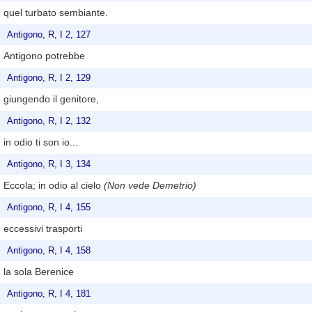
quel turbato sembiante.
Antigono, R, I 2, 127
Antigono potrebbe
Antigono, R, I 2, 129
giungendo il genitore,
Antigono, R, I 2, 132
in odio ti son io...
Antigono, R, I 3, 134
Eccola; in odio al cielo
(Non vede Demetrio)
Antigono, R, I 4, 155
eccessivi trasporti
Antigono, R, I 4, 158
la sola Berenice
Antigono, R, I 4, 181