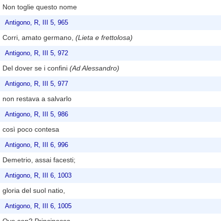
Non toglie questo nome
Antigono, R, III 5, 965
Corri, amato germano,
(Lieta e frettolosa)
Antigono, R, III 5, 972
Del dover se i confini
(Ad Alessandro)
Antigono, R, III 5, 977
non restava a salvarlo
Antigono, R, III 5, 986
così poco contesa
Antigono, R, III 6, 996
Demetrio, assai facesti;
Antigono, R, III 6, 1003
gloria del suol natio,
Antigono, R, III 6, 1005