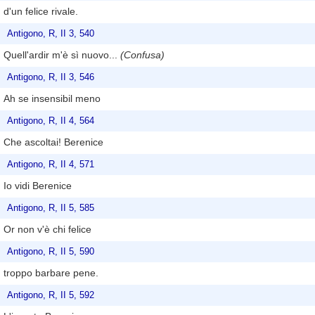
d'un felice rivale.
Antigono, R, II 3, 540
Quell'ardir m'è sì nuovo...
(Confusa)
Antigono, R, II 3, 546
Ah se insensibil meno
Antigono, R, II 4, 564
Che ascoltai! Berenice
Antigono, R, II 4, 571
Io vidi Berenice
Antigono, R, II 5, 585
Or non v'è chi felice
Antigono, R, II 5, 590
troppo barbare pene.
Antigono, R, II 5, 592