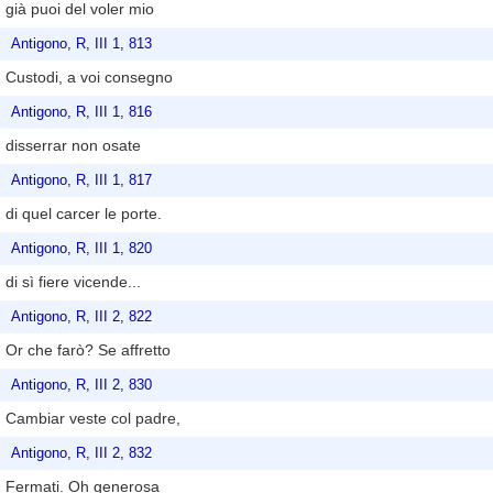
già puoi del voler mio
Antigono, R, III 1, 813
Custodi, a voi consegno
Antigono, R, III 1, 816
disserrar non osate
Antigono, R, III 1, 817
di quel carcer le porte.
Antigono, R, III 1, 820
di sì fiere vicende...
Antigono, R, III 2, 822
Or che farò? Se affretto
Antigono, R, III 2, 830
Cambiar veste col padre,
Antigono, R, III 2, 832
Fermati. Oh generosa