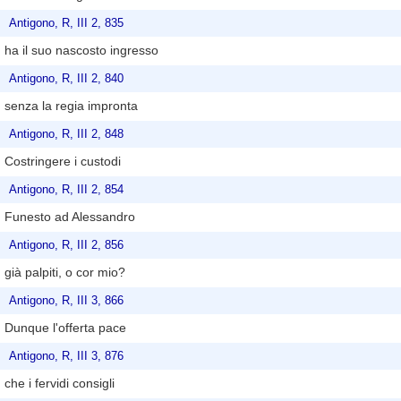
Antigono, R, III 2, 835
ha il suo nascosto ingresso
Antigono, R, III 2, 840
senza la regia impronta
Antigono, R, III 2, 848
Costringere i custodi
Antigono, R, III 2, 854
Funesto ad Alessandro
Antigono, R, III 2, 856
già palpiti, o cor mio?
Antigono, R, III 3, 866
Dunque l'offerta pace
Antigono, R, III 3, 876
che i fervidi consigli