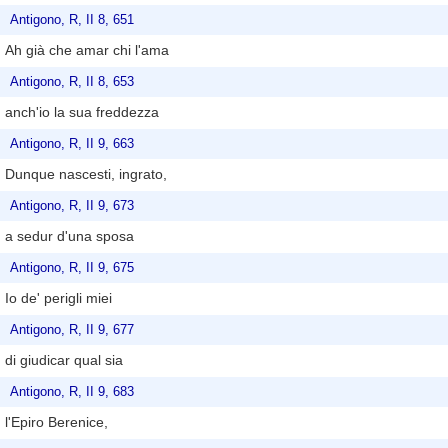
Antigono, R, II 8, 651
Ah già che amar chi l'ama
Antigono, R, II 8, 653
anch'io la sua freddezza
Antigono, R, II 9, 663
Dunque nascesti, ingrato,
Antigono, R, II 9, 673
a sedur d'una sposa
Antigono, R, II 9, 675
Io de' perigli miei
Antigono, R, II 9, 677
di giudicar qual sia
Antigono, R, II 9, 683
l'Epiro Berenice,