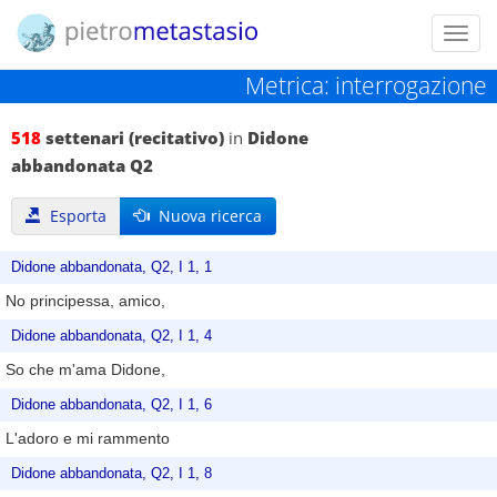
Toggl
navig
Metrica: interrogazione
518
settenari (recitativo)
in
Didone
abbandonata Q2
Esporta
Nuova ricerca
Didone abbandonata, Q2, I 1, 1
No principessa, amico,
Didone abbandonata, Q2, I 1, 4
So che m'ama Didone,
Didone abbandonata, Q2, I 1, 6
L'adoro e mi rammento
Didone abbandonata, Q2, I 1, 8