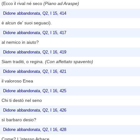
(Ecco il rival né seco
(Piano ad Araspe)
Didone abbandonata, Q2, I 15, 414
è alcun de' suoi seguaci).
Didone abbandonata, Q2, I 15, 417
al nemico in aiuto?
Didone abbandonata, Q2, I 16, 419
Siam traditi, o regina.
(Con affettato spavento)
Didone abbandonata, Q2, I 16, 421
il valoroso Enea
Didone abbandonata, Q2, I 16, 425
Chi ti destò nel seno
Didone abbandonata, Q2, I 16, 426
sì barbaro desio?
Didone abbandonata, Q2, I 16, 428
Come? L'istesso Arbace